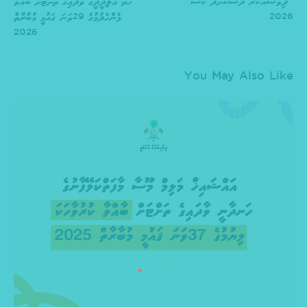
ދިވެސްއަކުރު ދަސްކޮށްދޭ ކޯސް
ހުތް ޢަލިދީދީގެ ވާދައިގެ ތަށްޓަށް ބާއްވާ
2026
ޅެންހެދުމުގެ 29ވަނަ ގައުމީ މުބާރާތް
2026
You May Also Like