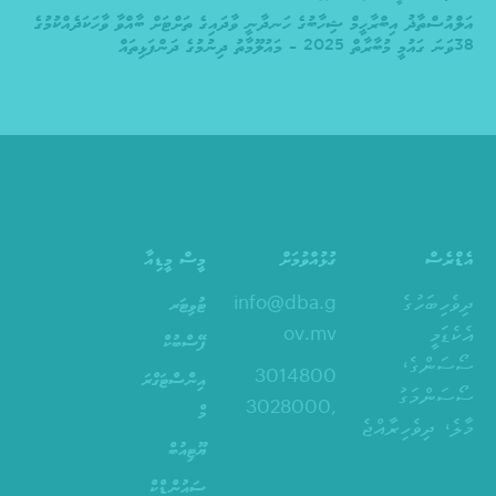
އަލްއުސްތާޛު އިބްރާހީމް ޝިހާބުގެ ހަނދާނީ ވާދައިގެ ތަށްޓަށް ބާއްވާ ވާހަކަދެއްކުމުގެ
38ވަނަ ގައުމީ މުބާރާތް 2025 – މައުލޫމާތު ދިނުމުގެ ދަންފަޅިތައް
އެޑްރެސް
ގުޅުއްވުމަށް
މީސް މީޑިއާ
ދިވެހިބަހުގެ
info@dba.g
ޓުވިޓަރ
އެކެޑަމީ
ov.mv
ފޭސްބުކް
ސޯސަންގެ،
3014800
އިންސްޓަގްރަ
ސޯސަންމަގު
,3028000
މް
މާލެ، ދިވެހިރާއްޖެ
ޔޫޓިއުބް
ސައުންޑްކް