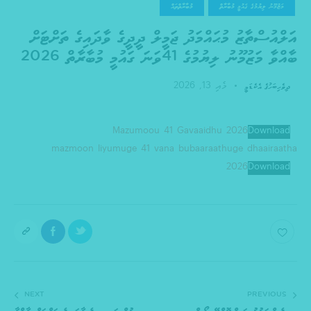
މަޒުމޫނު ލިޔުމުގެ ޤައުމީ މުބާރާތް
މުބާރާތްތައް
އަލްއުސްތާޒު މުޙައްމަދު ޖަމީލް ދީދީގެ ވާދައިގެ ތަށްޓަށް
ބާއްވާ މަޒުމޫނު ލިޔުމުގެ 41ވަނަ ގައުމީ މުބާރާތް 2026
މެއި 13, 2026
ދިވެހިބަހުގެ އެކެޑަމީ
Mazumoou 41 Gavaaidhu 2026
Download
mazmoon liyumuge 41 vana bubaaraathuge dhaairaatha
2026
Download
NEXT
PREVIOUS