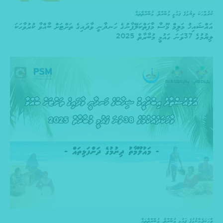
ކުރުވާހަކަ ލިޔުމުގެ ޤައުމީ މުބާރާތް
,
މުބާރާތްތައް
އައްޝައިޚު މަލިމް މޫސާ މާފަތްކަލޭފާނުގެ ހަނދާނީ ވާދައިގެ ތަށްޓަށް ބާއްވާ ކުރުވާހަކަ
ލިޔުމުގެ 37ވަނަ ގައުމީ މުބާރާތް 2025
ވާހަކަދެއްކުމުގެ ޤައުމީ މުބާރާތް
,
މުބާރާތްތައް