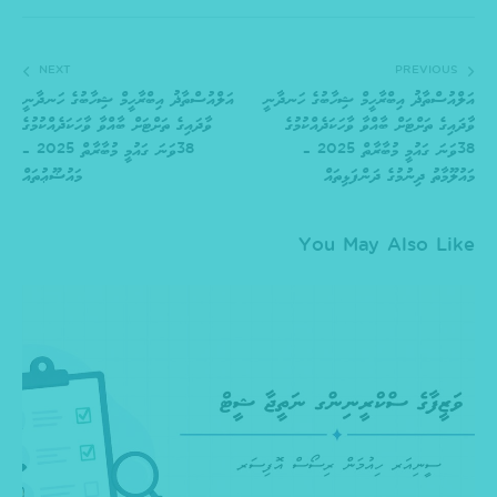
NEXT
PREVIOUS
އަލްއުސްތާޛު އިބްރާހީމް ޝިހާބުގެ ހަނދާނީ
އަލްއުސްތާޛު އިބްރާހީމް ޝިހާބުގެ ހަނދާނީ
ވާދައިގެ ތަށްޓަށް ބާއްވާ ވާހަކަދެއްކުމުގެ
ވާދައިގެ ތަށްޓަށް ބާއްވާ ވާހަކަދެއްކުމުގެ
38ވަނަ ގައުމީ މުބާރާތް 2025 –
38ވަނަ ގައުމީ މުބާރާތް 2025 –
މައުލޫމާތު ދިނުމުގެ ދަންފަޅިތައް
މައުޟޫޢުތައް
You May Also Like