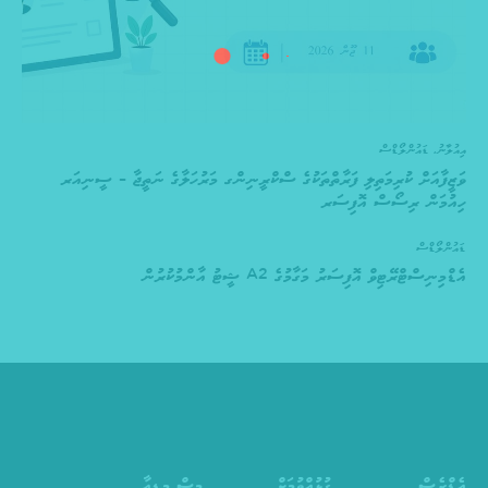
އިއުލާނު
,
ޑައުންލޯޑްސް
ވަޒީފާއަށް ކުރިމަތިލި ފަރާތްތަކުގެ ސްކްރީނިންގ މަރުހަލާގެ ނަތީޖާ – ސީނިއަރ
ހިއުމަން ރިސޯސް އޮފިސަރ
ޑައުންލޯޑްސް
އެޑްމިނިސްޓްރޭޓިވް އޮފިސަރު މަގާމުގެ A2 ޝީޓު އާންމުކުރުން
އެޑްރެސް
ގުޅުއްވުމަށް
މީސް މީޑިއާ