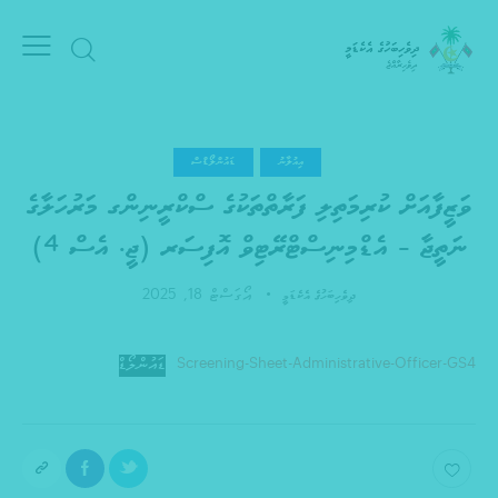
އިއުލާނު
ޑައުންލޯޑްސް
ވަޒީފާއަށް ކުރިމަތިލި ފަރާތްތަކުގެ ސްކްރީނިންގ މަރުހަލާގެ
ނަތީޖާ – އެޑްމިނިސްޓްރޭޓިވް އޮފިސަރ (ޖީ. އެސް 4)
އޯގަސްޓް 18, 2025
ދިވެހިބަހުގެ އެކެޑަމީ
Screening-Sheet-Administrative-Officer-GS4
ޑައުންލޯޑް