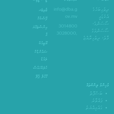
ދިވެހިބަހުގެ
info@dba.g
ޓުވިޓަރ
އެކެޑަމީ
ov.mv
ފޭސްބުކް
ސޯސަންގެ،
3014800
އިންސްޓަގްރަ
ސޯސަންމަގު
,3028000
މް
މާލެ، ދިވެހިރާއްޖެ
ޔޫޓިއުބް
ސައުންޑްކް
ލައުޑް
ކުލަބްހައުސް
ގޫގުލް ޕްލޭ
މުހިންމު ލިންކުތައް
ބަސްފޮތް
ފައްވާރު
ގައުމިއްޔަތު