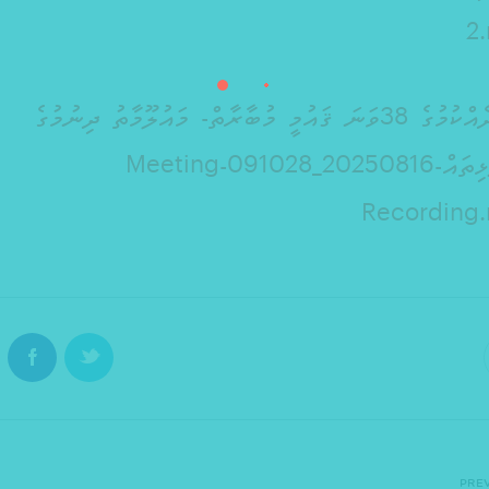
2
ވާހަކަދެއްކުމުގެ 38ވަނަ ޤައުމީ މުބާރާތް- މައުލޫމާތު ދިނުމުގެ
ދަންފަޅިތައް-20250816_091028-Meeting
Recording
PRE