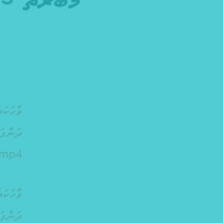
މުބާރާތް 2025 – މައުލޫމާތު ދިނުމުގެ ދަންފަޅިތައް
.mp4