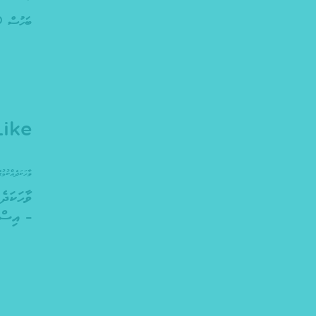
ބަހުސް 60
ike
ވާހަކަދެއްކުމުގ
ވާހަކަދެ
– އިސްކ