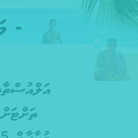
އަލްއުސްތާޛ