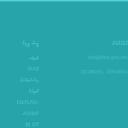
ގުޅުއްވުމަށް
މީސް މީޑިއާ
info@dba.gov.mv
ޓުވިޓަރ
ފޭސްބުކް
3014800 ,3028000
އިންސްޓަގްރަމް
ޔޫޓިއުބް
ސައުންޑްކްލައުޑް
ކުލަބްހައުސް
ގޫގުލް ޕްލޭ