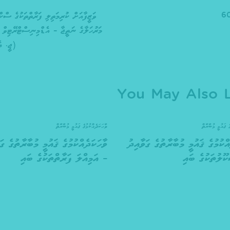
ވަޒީފާއަށް ކުރިމަތިލި ފަރާތްތަކުގެ ސްކ
މަރުހަލާގެ ނަތީޖާ – އެޑްމިނިސްޓްރޭޓިވް
(ޖީ. އެ
You May Also L
ެ ޤައުމީ މުބާރާތް
ވާހަކަދެއްކުމުގެ ޤައުމީ މުބާރާތް
އްކުމުގެ ޤައުމީ މުބާރާތުގެ ގަވާއިދު
ވާހަކަދެއްކުމުގެ ޤައުމީ މުބާރާތުގެ ގަ
ޫލުތަކުގެ ބައި
– އަމިއްލަ ފަރާތްތަކުގެ ބައި