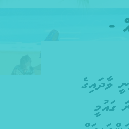
ީ ވާދައިގެ
ްވާ ވާހަކަދެއްކުމުގެ 38ވަނަ ގައުމީ