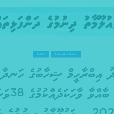
ވާހަކަދެއްކުމުގެ ޤައުމީ މުބާރާތް
މުބާރާތްތައް
ު އިބްރާހީމް ޝިހާބުގެ ހަނދާނ
ތަށްޓަށް ބާއ