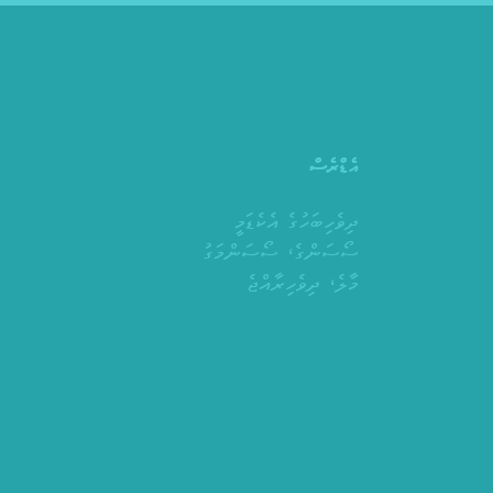
އެޑްރެސް
ދިވެހިބަހުގެ އެކެޑަމީ
ސޯސަންގެ، ސޯސަންމަގު
މާލެ، ދިވެހިރާއްޖެ