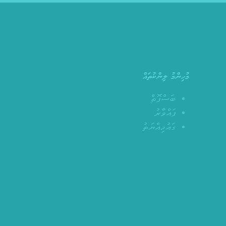
މުހިންމު ލިންކުތައް
ބަސްފޮތް
ފައްވާރު
ގައުމިއްޔަތު