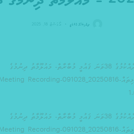
އޯގަސްޓް 18, 2025
ދިވެހިބަހުގެ އެކެޑަމީ
ވާހަކަދެއްކުމުގެ 38ވަނަ ޤައުމީ މުބާރާތް- މައުލޫމާތު ދިނުމުގެ
ދަންފަޅިތައް-20250816_091028-Meeting Recording
1
ވާހަކަދެއްކުމުގެ 38ވަނަ ޤައުމީ މުބާރާތް- މައުލޫމާތު ދިނުމުގެ
ދަންފަޅިތައް-20250816_091028-Meeting Recording