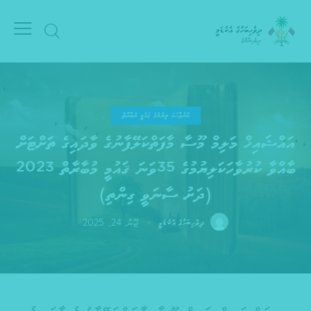
ކުރުވާހަކަ ލިޔުމުގެ ޤައުމީ މުބާރާތް
އައްޝައިޚް މަލިމް މޫސާ މާފަތްކަލޭފާނުގެ ވާދައިގެ ތަށްޓަށް
ބާއްވާ ކުރުވާހަކަލިޔުމުގެ 35ވަނަ ޤައުމީ މުބާރާތް 2023
(ދަށު ސާނަވީ ގިންތި)
ޖޫން 24, 2025
ދިވެހިބަހުގެ އެކެޑަމީ