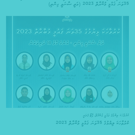
35ވަނަ ޤައުމީ މުބާރާތް 2023 (މަތީ ސާނަވީ ގިންތި)
ކުރުވާހަކަ ލިޔުމުގެ ޤައުމީ މުބާރާތް
,
ފޮޓޯ ގެލަރީ
ކުރުވާހަކަ ލިޔުމުގެ 35ވަނަ ޤައުމީ މުބާރާތް 2023