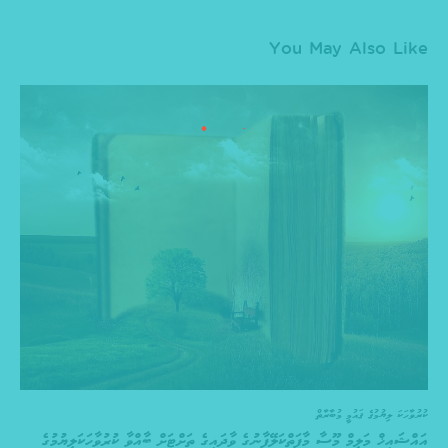
You May Also Like
ކުރުވާހަކަ ލިޔުމުގެ ޤައުމީ މުބާރާތް
އައްޝައިޚް މަލިމް މޫސާ މާފަތްކަލޭފާނުގެ ވާދައިގެ ތަށްޓަށް ބާއްވާ ކުރުވާހަކަލިޔުމުގެ