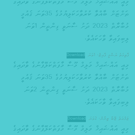
މިއީ އައްޝައިޚް މަލިމް މޫސާ މާފަތްކަލޭފާނުގެ ވާދައިގެ
ތަށްޓަށް ބާއްވާ ކުރުވާހަކަލިޔުމުގެ 35ވަނަ ޤައުމީ
މުބާރާތް 2023 ދަށު ސާނަވީ ގިންތީން 1ވަނަ
ލިބިފައިވާ ވާހަކައެވެ.
ފާޠިމަތު ޔަޝްމީ ފާއިޒް، 1ވަނަ
Download
މިއީ އައްޝައިޚް މަލިމް މޫސާ މާފަތްކަލޭފާނުގެ ވާދައިގެ
ތަށްޓަށް ބާއްވާ ކުރުވާހަކަލިޔުމުގެ 35ވަނަ ޤައުމީ
މުބާރާތް 2023 ދަށު ސާނަވީ ގިންތީން 2ވަނަ
ލިބިފައިވާ ވާހަކައެވެ.
ޒަމްޢަތު ޒޭބާ ޒިރާން، 2ވަނަ
Download
މިއީ އައްޝައިޚް މަލިމް މޫސާ މާފަތްކަލޭފާނުގެ ވާދައިގެ