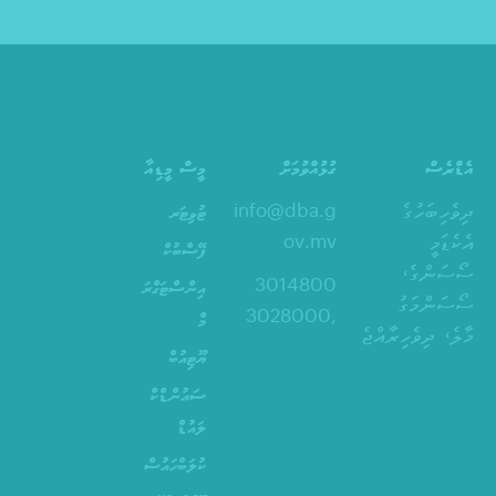
އެޑްރެސް
ގުޅުއްވުމަށް
މީސް މީޑިއާ
ދިވެހިބަހުގެ
info@dba.g
ޓުވިޓަރ
އެކެޑަމީ
ov.mv
ފޭސްބުކް
ސޯސަންގެ،
3014800
އިންސްޓަގްރަ
ސޯސަންމަގު
,3028000
މް
މާލެ، ދިވެހިރާއްޖެ
ޔޫޓިއުބް
ސައުންޑްކް
ލައުޑް
ކުލަބްހައުސް