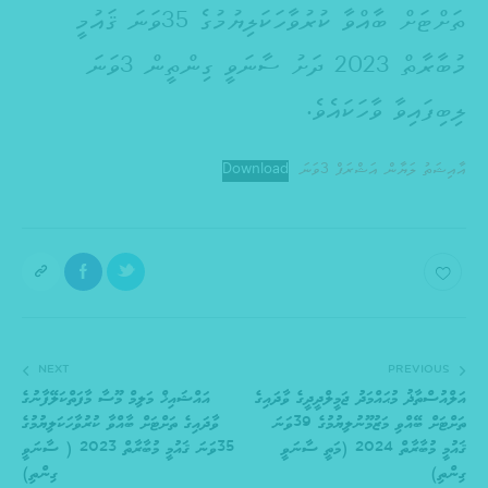
ތަށްޓަށް ބާއްވާ ކުރުވާހަކަލިޔުމުގެ 35ވަނަ ޤައުމީ
މުބާރާތް 2023 ދަށު ސާނަވީ ގިންތީން 3ވަނަ
ލިބިފައިވާ ވާހަކައެވެ.
އާއިޝަތު ލަޔާން އަޝްރަފް 3ވަނަ
Download
NEXT
PREVIOUS
އަލްއުސްތާޛު މުޙައްމަދު ޖަމީލްދީދީގެ ވާދައިގެ
އައްޝައިޚް މަލިމް މޫސާ މާފަތްކަލޭފާނުގެ
ތަށްޓަށް ބޭއްވި މަޒުމޫނުލިޔުމުގެ 39ވަނަ
ވާދައިގެ ތަށްޓަށް ބާއްވާ ކުރުވާހަކަލިޔުމުގެ
ޤައުމީ މުބާރާތް 2024 (މަތީ ސާނަވީ
35ވަނަ ޤައުމީ މުބާރާތް 2023 ( ސާނަވީ
ގިންތި)
ގިންތި)