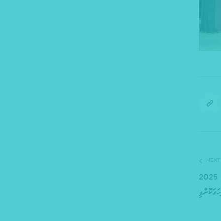
NEXT
ބައިނަލްއަޤުވާމީ މާދަރީބަހުގެ ދުވަސް 2025
ަގަކޮށްފި