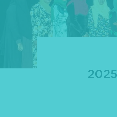
ައިނަލްއަޤުވާމީ މާދަރީބަހުގެ ދުވަސް 2025