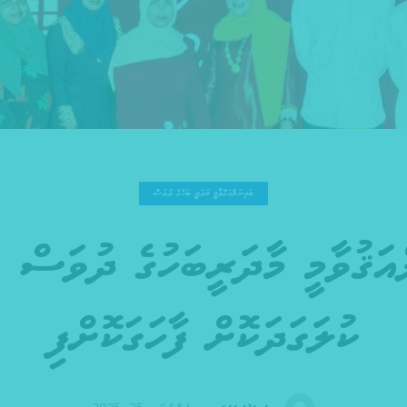
ބައިނަލްއަޤްވާމީ މަދަރީ ބަހުގެ ދުވަސް
ބ
ކުލަގަދަކޮށް ފާހަގަކޮށްފި