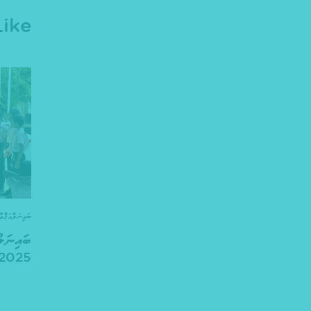
ike
ބައިނަލްއަޤްވާ
ބައިނަލް
2025 ކުލަގަދަކޮށް ފާހަގަކޮށްފ