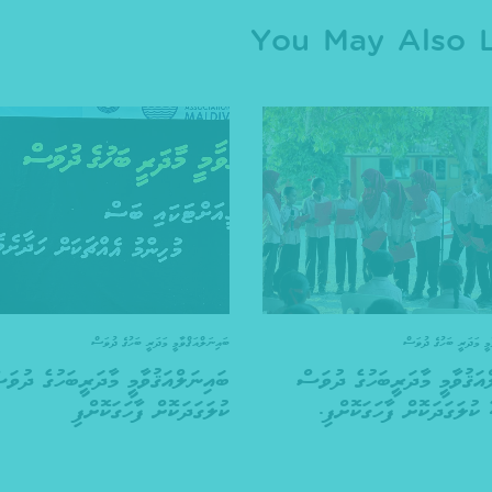
You May Also L
މީ މަދަރީ ބަހުގެ ދުވަސް
ބައިނަލްއަޤްވާމީ މަދަރީ ބަހުގެ ދުވަސް
އަޤުވާމީ މާދަރީބަހުގެ ދުވަސް
ބައިނަލްއަޤުވާމީ މާދަރީބަހުގެ ދުވަ
ި.
ކުލަގަދަކޮށް ފާހަގަކޮށްފި