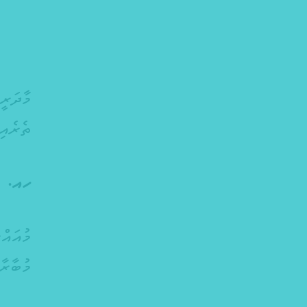
މާދަރީ
ތެރެއި
ހއ. މު
މުއައް
މުބާރާތުގައި ޖުމް