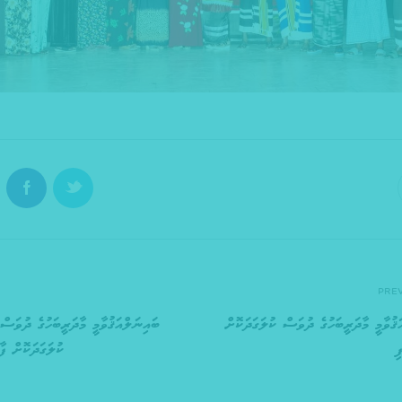
PRE
ޤުވާމީ މާދަރީބަހުގެ ދުވަސް ކުލަގަދަކޮށް
ި
ކުލަގަދަކޮށް ފާހ