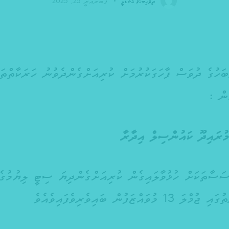
ފެބްރުއަރީ 25, 2025
ދިވެހިބަހުގެ އެކެޑަމީ
ބަހުގެ ދުވަސް ފާހަގަކުރުމަށް ކުރިއަށްގެންދެވުނު ހަރަކާތްތަކ
ން :
ރައިދޫ ކައުންސިލް އިދާރާ
ސަސާތަކަށް ހުޅުވާލައިގެން ކުރިއަށްގެންދިޔަ ސިޓީ ލިޔުމުގެ
ލަ 13 މުވައްޒަފުން ބައިވެރިވެފައިވެއެވެ