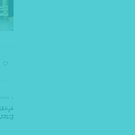
VIOUS
ބައިނަލްއަ
ފާހަގަކޮށްފ