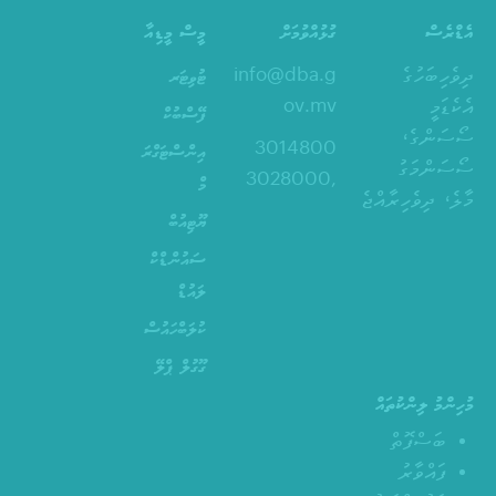
އެޑްރެސް
ގުޅުއްވުމަށް
މީސް މީޑިއާ
ދިވެހިބަހުގެ
info@dba.g
ޓުވިޓަރ
އެކެޑަމީ
ov.mv
ފޭސްބުކް
ސޯސަންގެ،
3014800
އިންސްޓަގްރަ
ސޯސަންމަގު
,3028000
މް
މާލެ، ދިވެހިރާއްޖެ
ޔޫޓިއުބް
ސައުންޑްކް
ލައުޑް
ކުލަބްހައުސް
ގޫގުލް ޕްލޭ
މުހިންމު ލިންކުތައް
ބަސްފޮތް
ފައްވާރު