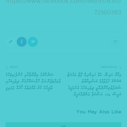
https://www.facebook.com/reel/9178307
73160783
NEXT
PREVIOUS
އިޤްރާ އައި.ޔޫ. އެމް ހައިބްރިޑް ފޮތް މައުރަޒު
ސަރުކާރުގެ އިދާރާތާކާއި ކުންފުނިތަކުގެ
2024 ހުޅުވުމުގެ ރަސްމިއްޔާތު
މުވައްޒަފުންނަށް ޚާއްސަކޮށްގެން ދިވެހިބަހާއި
ޝަރަފުވެރިކޮށްދެއްވީ ދިވެހިބަހުގެ އެކެޑަމީގެ
ތާރީޚުގެ ކުރު މުއްދަތުގެ ކޯހެއް ފަށައިފި
ރައީސް ޑރ. އަޝްރަފް ޢަބްދުއްރަޙީމް.
You May Also Like