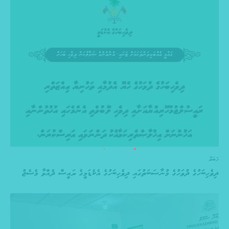
ޚަބަރު
ދިވެހިބަހުގެ ދުވަހުގެ މުނާސަބަތުގައި ދިވެހިބަހުގެ އެކެޑަމީގެ ރައީސް ދެއްވާ މެސެޖު