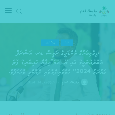
ޚަބަރު
ވީޑިއޯ ގެލަރީ
ދިވެހިބަހުގެ އެކެޑަމީގެ ރައީސް ޑރ. އަޝްރަފް
ޢަބްދުއްރަޙީމް އައި ޔޫ. އެމް”އިޤްރާ ހައިބްރިޑް ފޮތް
މައުރަޒު 2024″ ހުޅުވައިދެއްވައި ދެއްކެވި ވާހަކަފުޅު.
ނޮވެމްބަރ 14, 2024
ދިވެހިބަހުގެ އެކެޑަމީ