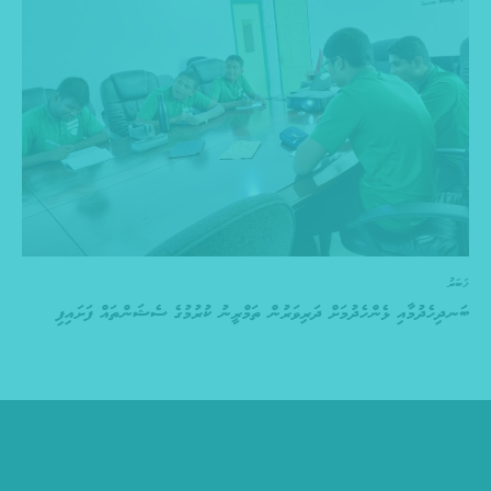
ޚަބަރު
ބަނދިހެދުމާއި ޅެންހެދުމަށް ދަރިވަރުން ތަމްރީނު ކުރުމުގެ ސެޝަންތައް ފަށައިފި