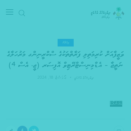
އިއުލާނު
ވަޒީފާއަށް ކުރިމަތިލި ފަރާތްތަކުގެ ސްކްރީނިންގ މަރުހަލާގެ
ނަތީޖާ – އެޑްމިނިސްޓްރޭޓިވް އޮފިސަރ (ޖީ. އެސް 4)
އޯގަސްޓް 18, 2024
ދިވެހިބަހުގެ އެކެޑަމީ
ޑައުންލޯޑް