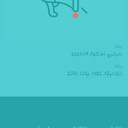
އިއުލާނު
ސެކިއުރިޓީ ބަލަހައްޓަން ބޭނުންވެއްޖެ
އިއުލާނު
އަޒަރުބައިޖާން މަޒުމޫނު ލިޔުމުގެ މުބާރާތް