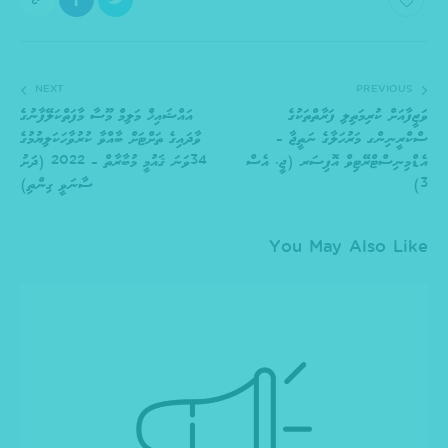
NEXT
PREVIOUS
ވަޒީފާއަށް ކުރިމަތިލި ފަރާތްތަކުގެ
އައްޝައިޚް މަލިމް މޫސާ މާފަތްކަލޭފާނުގެ
ސްކްރީނިންގ މަރުހަލާގެ ނަތީޖާ –
ވާދައިގެ ތަށްޓަށް ބާއްވާ ކުރުވާހަކަލިޔުމުގެ
އެޑްމިނިސްޓްރޭޓިވް އޮފިސަރ (ޖީ. އެސް
34ވަނަ ޤައުމީ މުބާރާތް – 2022 (ދަށު
3)
ސާނަވީ ގިންތި)
You May Also Like