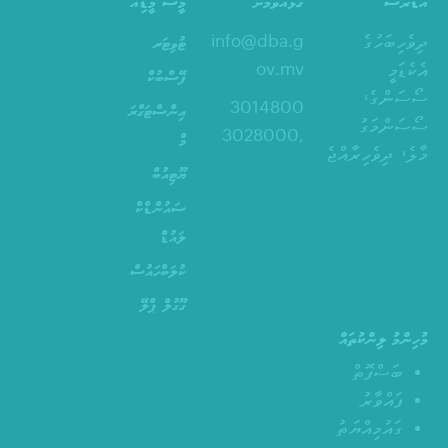
އެޑްރެސް
ގުޅުއްވުމަށް
މީސް މީޑިއާ
ދިވެހިބަހުގެ
info@dba.g
ޓުވިޓަރ
އެކެޑަމީ
ov.mv
ފޭސްބުކް
ސޯސަންގެ،
3014800
އިންސްޓަގްރަ
ސޯސަންމަގު
,3028000
މް
މާލެ، ދިވެހިރާއްޖެ
ޔޫޓިއުބް
ސައުންޑްކް
ލައުޑް
ކުލަބްހައުސް
ގޫގުލް ޕްލޭ
މުހިންމު ލިންކުތައް
ބަސްފޮތް
ފައްވާރު
ގައުމިއްޔަތު