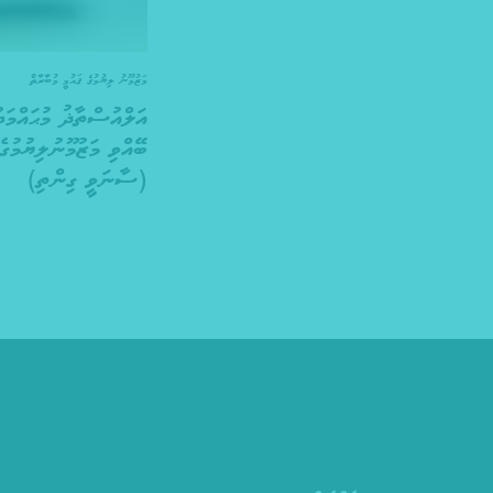
މަޒުމޫނު ލިޔުމުގެ ޤައުމީ މުބާރާތް
އަލްއުސްތާޛު މުޙައްމަދ
(ސާނަވީ ގިންތި)