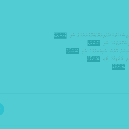
ީސް/ކުލަބު/ޖަމުޢިއްޔާ/ޖަމާޢަތްތަކުގެ ބައި
ޑައުންލޯޑް
ސްކޫލުތަކުގެ ބައި
ޑައުންލޯޑް
ިއްލަ ގޮތުން ބައިވެރިވުމުގެ ބައި
ޑައުންލޯޑް
ތީ ތަޢުލީމުގެ ބައި
ޑައުންލޯޑް
ޑައުންލޯޑް