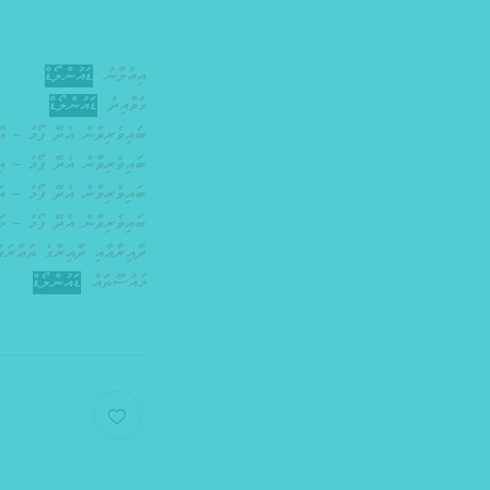
އިޢުލާނު
ޑައުންލޯޑް
ގަވާއިދު
ޑައުންލޯޑް
ބައިވެރިވާން އެދޭ ފޯމު – އޮފ
ބައިވެރިވާން އެދޭ ފޯމު – އި
ބައިވެރިވާން އެދޭ ފޯމު – އަމ
ބައިވެރިވާން އެދޭ ފޯމު – މަ
ދާއިރާއާއި ދާއިރާގެ ތަޢާރަފު
މައުޟޫތައް
ޑައުންލޯޑް