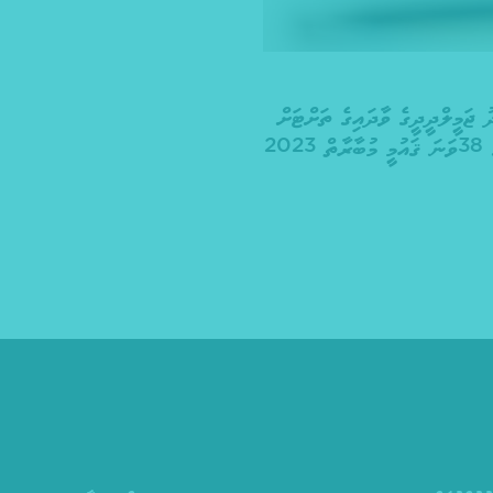
ު ޖަމީލްދީދީގެ ވާދައިގެ ތަށްޓަށް
ބޭއްވި މަޒުމޫނުލިޔުމުގެ 38ވަނަ ޤައުމީ މުބާރާތް 2023