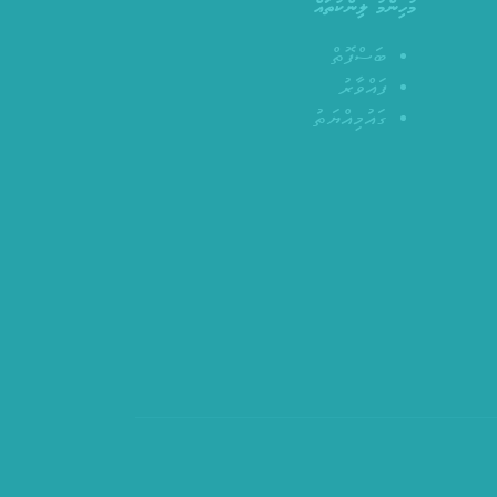
މުހިންމު ލިންކުތައް
ބަސްފޮތް
ފައްވާރު
ގައުމިއްޔަތު