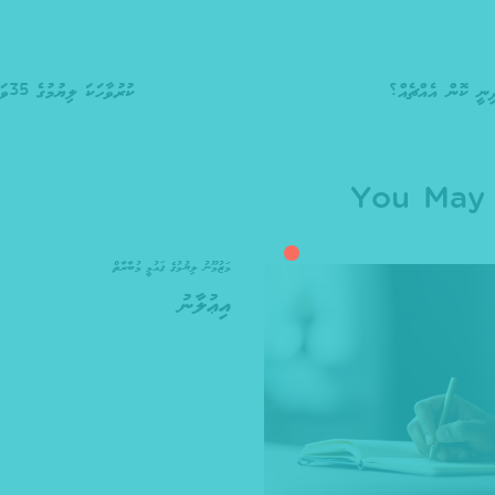
ިނީ ކޮން އެއްޗެއް؟
ކުރުވާހަކަ ލިޔުމުގެ 35ވަނަ ގައުމީ މުބާރާތް 2023
You May 
މަޒުމޫނު ލިޔުމުގެ ޤައުމީ މުބާރާތް
އިޢުލާނު