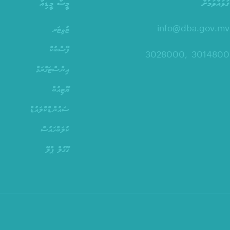
ގުޅުއްވުމަށް
މީސް މީޑިއާ
info@dba.gov.mv
ޓުވިޓަރ
ފޭސްބުކް
3014800 ,3028000
އިންސްޓަގްރަމް
ޔޫޓިއުބް
ސައުންޑްކްލައުޑް
ކުލަބްހައުސް
ގޫގުލް ޕްލޭ