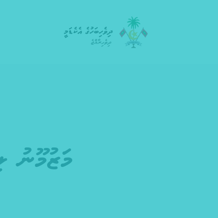
މަޒުމޫނު ލިޔުމުގެ 38ވަނަ ގ