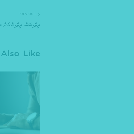
PREVIOUS
ދިވެހިބަސް ދިވެހިންނަށް ދ
Also Like