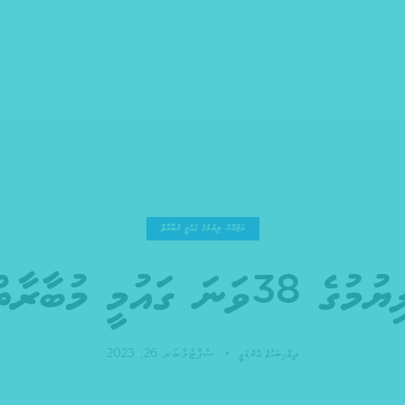
މަޒުމޫނު ލިޔުމުގެ ޤައުމީ މުބާރާތް
ައުމީ މުބާރާތް 2023
ސެޕްޓެމްބަރ 26, 2023
ދިވެހިބަހުގެ އެކެޑަމީ