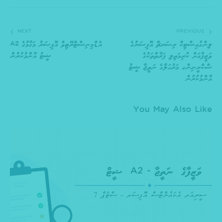
NEXT
PREVIOUS
ލިންގުއިސްޓިކް ރިސަރޗް އޮފިސަރުގެ
އެޑްމިނިސްޓްރޭޓިވް އޮފިސަރު މަގާމުގެ A2
ވަޒީފާއަށް ކުރިމަތިލި ފަރާތްތަކުގެ
ޝީޓު އާންމުކުރުން
ސްކްރީނިންގ މަރުޙަލާގެ ނަތީޖާ ޝީޓު
އާންމުކުރުން
You May Also Like