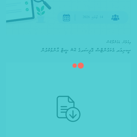
އިއުލާނު
,
ޑައުންލޯޑްސް
ސީނިއަރ އެކައުންޓްސް އޮފިސަރގެ A2 ޝީޓް އާންމުކުރުން