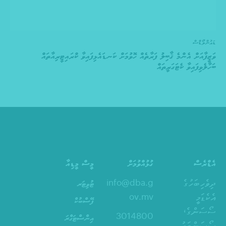
ޑައުންލޯޑްސް
ވަޒީފާއަށް އެންމެ ޤާބިލު ފަރާތެއް ހޮވުމަށް ކަނޑައެޅިފައިވާ ކްރައިޓީރިއާތައް
ބަހާލެވިފައިވާ ކެޓަގަރީތައް
އެޑްރެސް
ގުޅުއްވުމަށް
މީސް މީޑިއާ
ދިވެހިބަހުގެ
info@dba.g
ޓުވިޓަރ
އެކެޑަމީ
ov.mv
ފޭސްބުކް
ސޯސަންގެ،
3014800
އިންސްޓަގްރަ