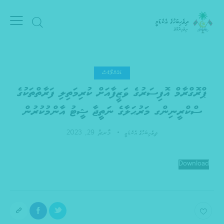
ޑައުންލޯޑްސް
ޕްރޮގްރާމް އޮފިސަރުގެ ވަޒީފާއަށް ކުރިމަތިލި ފަރާތްތަކުގެ
ސްކްރީނިންގ މަރުޙަލާގެ ނަތީޖާ ޝީޓު އާންމުކުރުން
މާރޗް 29, 2023
ދިވެހިބަހުގެ އެކެޑަމީ
Download