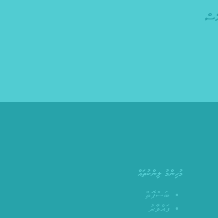
ެސް
މުހިންމު ލިންކުތައް
ބަސްފޮތް
ފައްވާރު