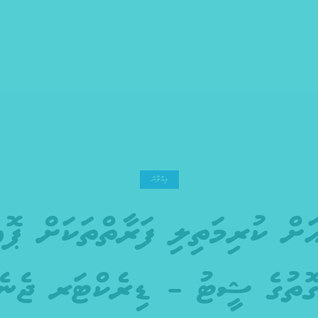
އިއުލާނު
އަށް ކުރިމަތިލި ފަރާތްތަކަށް ޕޮއ
ޮތުގެ ޝީޓު – ޑިރެކްޓަރ ޖެނެ