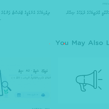
PRE
ޤްވާމީ މާދަރީބަހުގެ ދުވަހުގެ ޝިއާރު
ދިވެހިބަހުގެ އެކެޑަމީގެ ޓްރަސްޓު ފަންޑުގެ 
21
You May Also L