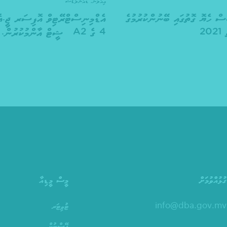
އިއުލާނު
,
ޑައުންލޯޑްސް
ސް ހެޔޮ ގޮތުގައި ބޭނުންކުރުމުގެ
އެޑްމިނިސްޓްރޭޓިވް އޮފިސަރ ޖީ.އ
20
4 ގެ A2 ޝީޓް އާންމުކުރުން.
ގުޅުއްވުމަށް
މީސް މީޑިއާ
info@dba.gov.mv
ޓުވިޓަރ
ފޭސްބުކް