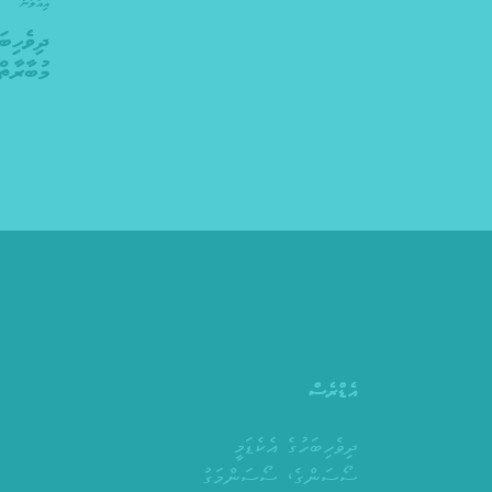
އިއުލާނު
ދިވެހިބަ
މުބާރާތް 21
އެޑްރެސް
ދިވެހިބަހުގެ އެކެޑަމީ
ސޯސަންގެ، ސޯސަންމަގު