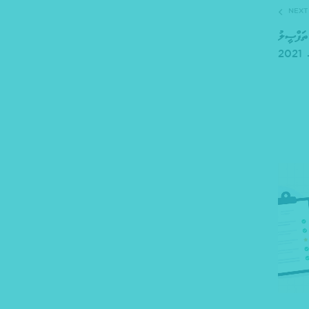
NEXT
ތަފްސީލު
– 20