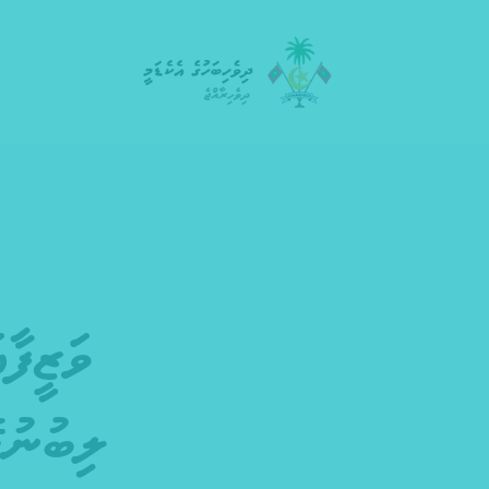
ވަޒީފާ
ލިބުނުގ