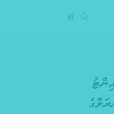
ިންޓު
ރަލްގެ