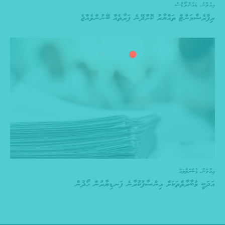
އިއުލާނު
,
ޑައުންލޯޑްސް
ރިފްރެޝްމަންޓް ތައްޔާރު ކޮށްދޭނެ ފަރާތެއް ބޭނުންވެއްޖެ
އިއުލާނު
,
މުބާރާތްތައް
އަދަބީ މުބާރާތްތަކަށް އިންސާފުކުރާނެ ފަނޑިޔާރުން ހޯދުން