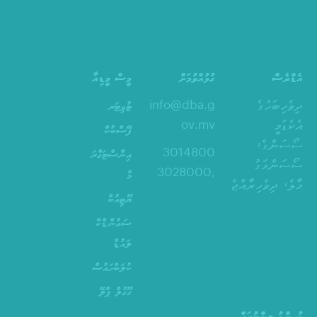
އެޑްރެސް
ގުޅުއްވުމަށް
މީސް މީޑިއާ
ދިވެހިބަހުގެ
info@dba.g
ޓުވިޓަރ
އެކެޑަމީ
ov.mv
ފޭސްބުކް
ސޯސަންގެ،
3014800
އިންސްޓަގްރަ
ސޯސަންމަގު
,3028000
މް
މާލެ، ދިވެހިރާއްޖެ
ޔޫޓިއުބް
ސައުންޑްކް
ލައުޑް
ކުލަބްހައުސް
ގޫގުލް ޕްލޭ
މުހިންމު ލިންކުތައް