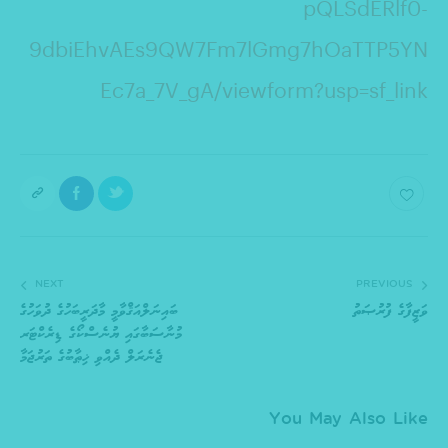
pQLSdERlf0-
9dbiEhvAEs9QW7Fm7lGmg7hOaTTP5YN
Ec7a_7V_gA/viewform?usp=sf_link
NEXT
PREVIOUS
ވަޒީފާގެ ފުރުޞަތު
ބައިނަލްއަޤްވާމީ މާދަރީބަހުގެ ދުވަހުގެ
މުނާސަބާގައި ޔުނެސްކޯގެ ޑިރެކްޓަރ
ޖެނެރަލް ދެއްވި ޚިޠާބުގެ ތަރުޖަމާ
You May Also Like