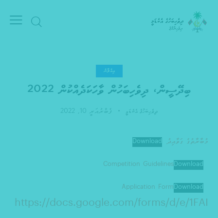
އިއުލާނު
ބިދޭސީން، ދިވެހިބަހުން ވާހަކަދެއްކުން 2022
ފެބްރުއަރީ 10, 2022
ދިވެހިބަހުގެ އެކެޑަމީ
މުބާރާތުގެ ގަވާއިދު
Download
Competition Guidelines
Download
Application Form
Download
https://docs.google.com/forms/d/e/1FAI