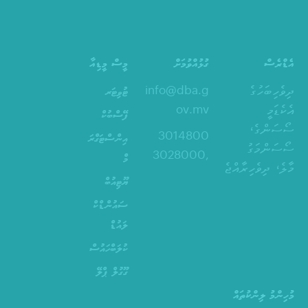
އެޑްރެސް
ގުޅުއްވުމަށް
މީސް މީޑިއާ
ދިވެހިބަހުގެ
info@dba.g
ޓުވިޓަރ
އެކެޑަމީ
ov.mv
ފޭސްބުކް
ސޯސަންގެ،
3014800
އިންސްޓަގްރަ
ސޯސަންމަގު
,3028000
މް
މާލެ، ދިވެހިރާއްޖެ
ޔޫޓިއުބް
ސައުންޑްކް
ލައުޑް
ކުލަބްހައުސް
ގޫގުލް ޕްލޭ
މުހިންމު ލިންކުތައް