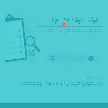
އިއުލާނު
,
ޑައުންލޯޑްސް
އެޑްމިނިސްޓްރޭޓިވް އޮފިސަރ ޖީ.އެސް 4 ގެ A2 ޝީޓް އާންމުކުރުން.