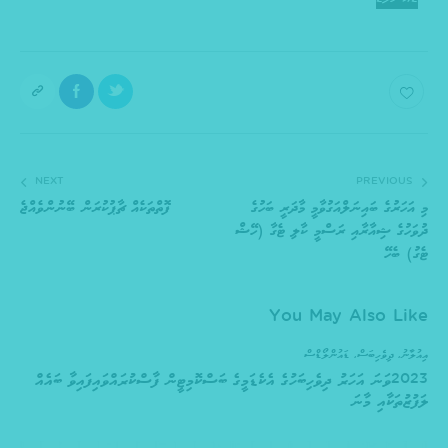
NEXT
PREVIOUS
މި އަހަރުގެ ބައިނަލްއަގުވާމީ މާދަރީ ބަހުގެ
ފޮތްތަކެއް ޗާޕުކުރަން ބޭނުންވެއްޖެ
ދުވަހުގެ ޝިއާރާއި ރަސްމީ ކާލި ޓެގާ (ހޭޝް
ޓެގު) ބެހޭ
You May Also Like
އިއުލާނު
,
ދިވެހިބަސް
,
ޑައުންލޯޑްސް
2023ވަނަ އަހަރު ދިވެހިބަހުގެ އެކެޑަމީގެ ބަސްކޮމިޓީން ފާސްކުރައްވައިފައިވާ ބައެއް
ލަފުޒުތަކާއި މާނަ