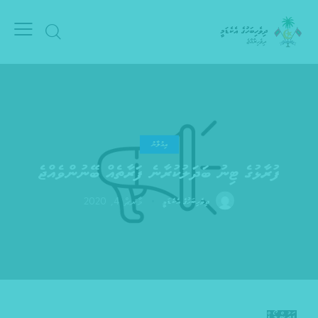
އިއުލާނު
ފުރާޅުގެ ޓިނު ބަދަލުކުރާނެ ފަރާތެއް ބޭނުންވެއްޖެ
މާރޗް 4, 2020
ދިވެހިބަހުގެ އެކެޑަމީ
ޑައުންލޯޑް