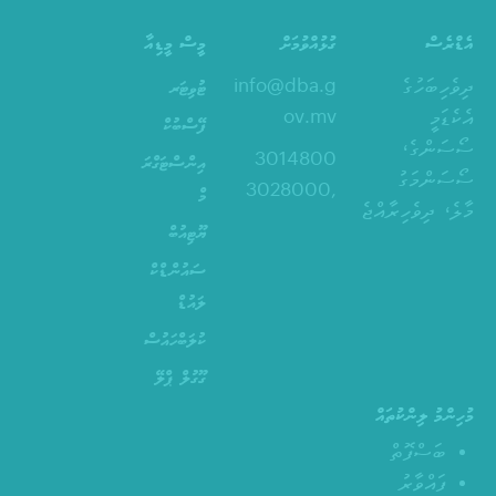
އެޑްރެސް
ގުޅުއްވުމަށް
މީސް މީޑިއާ
ދިވެހިބަހުގެ
info@dba.g
ޓުވިޓަރ
އެކެޑަމީ
ov.mv
ފޭސްބުކް
ސޯސަންގެ،
3014800
އިންސްޓަގްރަ
ސޯސަންމަގު
,3028000
މް
މާލެ، ދިވެހިރާއްޖެ
ޔޫޓިއުބް
ސައުންޑްކް
ލައުޑް
ކުލަބްހައުސް
ގޫގުލް ޕްލޭ
މުހިންމު ލިންކުތައް
ބަސްފޮތް
ފައްވާރު