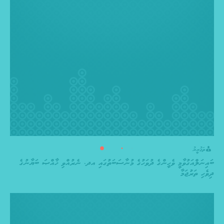
ތަގުރީރު
ބައިނަލްއަގުވާމީ ވެހީންގެ ދުވަހުގެ މުނާސަބަތުގައި އދ. ނެރުއްވި ޚާއްޞަ ބަޔާނުގެ
ދިވެހި ތަރުޖަމާ