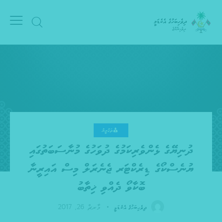
ތަގުރީރު
ދުނިޔޭގެ ޅެންވެރިކަމުގެ ދުވަހުގެ މުނާސަބަތުގައި
ޔުނެސްކޯގެ ޑިރެކްޓަރ ޖެނެރަލް މިސް އައިރީނާ
ބޮކާވޯ ދެއްވި ޚިތާބު
މާރޗް 26, 2017
ދިވެހިބަހުގެ އެކެޑަމީ