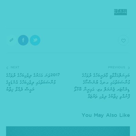
ޑައުންލޯޑް
NEXT
PREVIOUS
ބައިނަލްއަޤްވާމީ މާދަރީބަހުގެ ދުވަހުގެ
2017ވަނަ އަހަރުގެ ދިވެހިބަހުގެ ދުވަހުގެ
މުނާސަބަތުގައި އ.ދގެ ޔުނެސްކޯގެ
މުނާސަބަތުގައި ދިވެހިބަހުގެ އެކެޑަމީގެ
ޑިރެކްޓަރ ޖެނެރަލް މޒ. އައިރީނާ ބޮކާވޯ
ރައީސް ދެއްވާ ޚިޠާބު
ފޮނުއްވި ޚިޠާބުގެ ދިވެހި ތަރުޖަމާ
You May Also Like