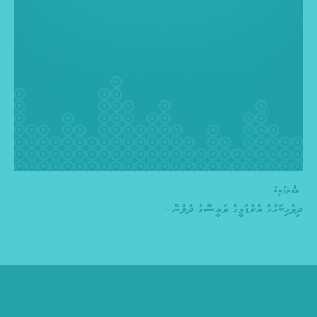
ތަގުރީރު
ދިވެހިބަހުގެ އެކެޑަމީގެ ރައީސްގެ ދުލުން…