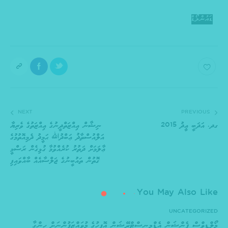
ޑައުންލޯޑް
NEXT
PREVIOUS
ގދ. އަދަބީ ޢީދު 2015
ނިޝާން ޢިއްޒަތްދީނުގެ ޢިއްޒަތުގެ ވެރިޔާ
އަލްއުސްތާޛު ޢަބްދުﷲ ޙަމީދު ދެމިއޮތުމުގެ
ޢާލަމަށް ދަތުރު ކުރެއްވުމާ ގުޅިގެން ރަސްމީ
ގޮތުން ތައުބީނުގެ ޖަލްސާއެއް ބާއްވައިފި
You May Also Like
UNCATEGORIZED
މޯލްޑިވްސް ޕެންޝަން އެޑްމިނިސްޓްރޭޝަން އޮފީހުގެ މުވައްޒަފުންނަށް ހިންގާ