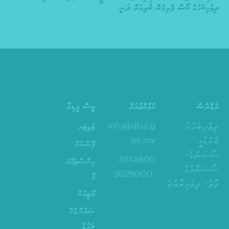
ދިވެހިބަހުގެ ކޯސް ފެށިގެން ކުރިއަށް ދަނީ
އެޑްރެސް
ގުޅުއްވުމަށް
މީސް މީޑިއާ
ދިވެހިބަހުގެ
info@dba.g
ޓުވިޓަރ
އެކެޑަމީ
ov.mv
ފޭސްބުކް
ސޯސަންގެ،
3014800
އިންސްޓަގްރަ
ސޯސަންމަގު
,3028000
މް
މާލެ، ދިވެހިރާއްޖެ
ޔޫޓިއުބް
ސައުންޑްކް
ލައުޑް