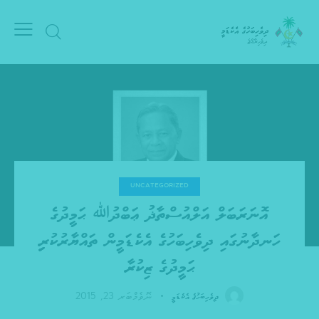
UNCATEGORIZED
އޮނަރަބަލް އަލްއުސްތާޛު ޢަބްދުﷲ ޙަމީދުގެ
ހަނދާނުގައި ދިވެހިބަހުގެ އެކެޑަމީން ތައްޔާރުކުރިިިިި
ޙަމީދުގެ ޒިކުރާ
ނޮވެމްބަރ 23, 2015
ދިވެހިބަހުގެ އެކެޑަމީ