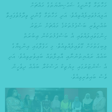
މަހާތަމާ ގާންދީގެ ޝަޙުޞިއްޔަތުގެ މައްޗަށް
އަލިއަޅުވައިލެއްވިއެވެ. އަދި މަހާތަމާ ގާންދީ ވިދާޅުވެފައިވާ
ބުއްދިވެރި ބަސްފުޅުތަކުގެ މައްޗަށް ނަޒަރު
ހިންގަވައިލައްވައި އެ ބަސްފުޅުތަކުން ޢިބުރަތް
ލިބިގަތުމަށް ގޮވައިލެއްވިއެވެ. މި ޙަފްލާގައި އިންޑިޔާގެ
ބައެއް ރައްޔިތުންނާއި އާއިލާތައް ބައިވެރިވިއެވެ. އަދި
އެ ސެންޓަރުގައި މިޔުޒިކް ދަސްކުރާ ބައެއް ދިވެހީން
ވެސް ބައިވެރިވިއެވެ.