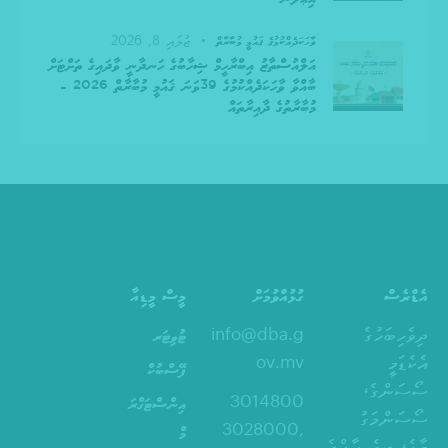
ޖުލައި 8, 2026
ވާހަކަދެއްކުމުގެ ޤައުމީ މުބާރާތް
އަލްއުސްތާޒު އިބްރާހީމް ޝިހާބުގެ ހަނދާނީ ވާދައިގެ ތަށްޓަށް
ބާއްވާ ވާހަކަދެއްކުމުގެ 39ވަނަ ޤައުމީ މުބާރާތް 2026 –
މުބާރާތުގެ ދާއިރާތައް
އެޑްރެސް
ގުޅުއްވުމަށް
މީސް މީޑިއާ
ދިވެހިބަހުގެ
info@dba.g
ޓުވިޓަރ
އެކެޑަމީ
ov.mv
ފޭސްބުކް
ސޯސަންގެ،
3014800
އިންސްޓަގްރަ
ސޯސަންމަގު
,3028000
މް