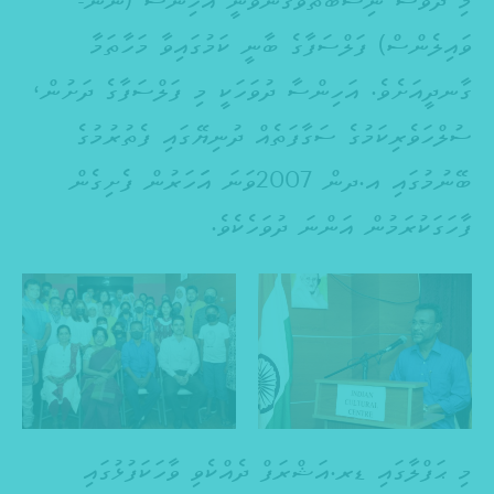
މި ދުވަސް ނިސްބަތްވެގެންވަނީ އަހިންސާ (ނޮން-
ވައިލެންސް) ފަލްސަފާގެ ބާނީ ކަމުގައިވާ މަހާތަމާ
ގާނދީއަށެވެ. އަހިންސާ ދުވަހަކީ މި ފަލްސަފާގެ ދަށުން،
ސުލްހަވެރިކަމުގެ ސަގާފަތެއް ދުނިޔޭގައި ފެތުރުމުގެ
ބޭނުމުގައި އ.ދން 2007ވަނަ އަަހަރުން ފެށިގެން
ފާހަގަކުރަމުން އަންނަ ދުވަހެކެވެ.
މި ޙަފްލާގައި ޑރ.އަޝްރަފް ދެއްކެވި ވާހަކަފުޅުގައި