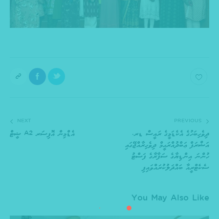
NEXT
PREVIOUS
ދިވެހިބަހުގެ އެކެޑަމީގެ ރައީސް ޑރ.
އެޑްމިން އޮފިސަރ A2 ޝީޓް
އަޝްރަފް ޢަބްދުއްރަޙީމް ދިވެހިރާއްޖޭގައި
ހުންނަ އިންޑިޔާގެ ސަފާރާގެ ފަސްޓު
ސެކެޓްރީއާ ބައްދަލުކުރައްވައިފި
You May Also Like