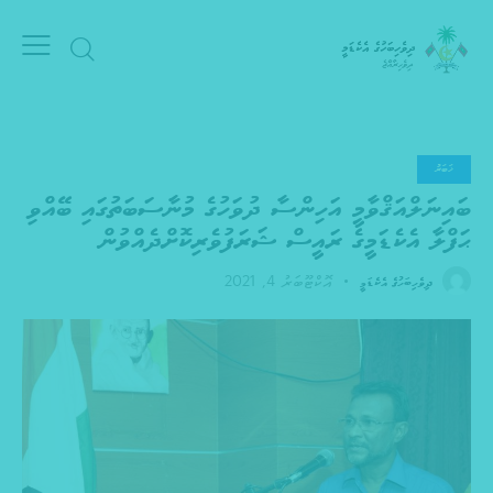
ޚަބަރު
ބައިނަލްއަޤްވާމީ އަހިންސާ ދުވަހުގެ މުނާސަބަތުގައި ބޭއްވި
ޙަފްލާ އެކެޑަމީގެ ރައީސް ޝަރަފުވެރިކޮށްދެއްވުން
އޮކްޓޫބަރު 4, 2021
ދިވެހިބަހުގެ އެކެޑަމީ