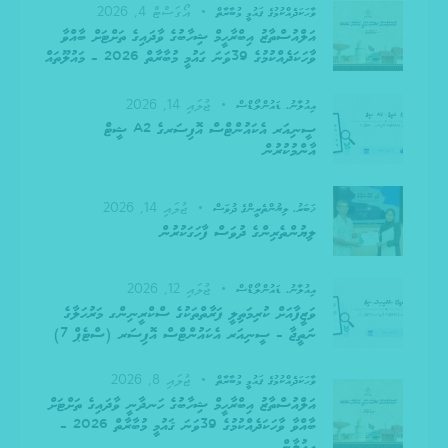
އޯގަސްޓް 4, 2026
ވާހަކަދެއްކުމުގެ ޤައުމީ މުބާރާތް
އަލްއުސްތާޒު އިބްރާހީމް ޝިހާބުގެ ވާދައިގެ ތަށްޓަށް ބާއްވާ
ވާހަކަދެއްކުމުގެ 39ވަނަ ގައުމީ މުބާރާތް 2026 – މައުލޫތައް
ޖުލައި 14, 2026
އިއުލާނު,
ޑައުންލޯޑްސް
ސީނިއަރ އެކައުންޓްސް އޮފިސަރގެ A2 ޝީޓް
އާންމުކުރުން
ޖުލައި 14, 2026
ޚަބަރު,
ލިޔުންތެރީންގެ ދުވަސް
ލިޔުންތެރިންގެ ދުވަސް ފާހަގަކުރުން
ޖުލައި 12, 2026
އިއުލާނު,
ޑައުންލޯޑްސް
ވަޒީފާއަށް ކުރިމަތިލީ ފަރާތްތަކުގެ ސްކްރީނިންގ މަރުހަލާގެ
ނަތީޖާ – ސީނިއަރ އެކައުންޓްސް އޮފިސަރ (ސްޓެޕް 7)
ޖުލައި 8, 2026
ވާހަކަދެއްކުމުގެ ޤައުމީ މުބާރާތް
އަލްއުސްތާޒު އިބްރާހީމް ޝިހާބުގެ ހަނދާނީ ވާދައިގެ ތަށްޓަށް
ބާއްވާ ވާހަކަދެއްކުމުގެ 39ވަނަ ޤައުމީ މުބާރާތް 2026 –
އިޢުލާން