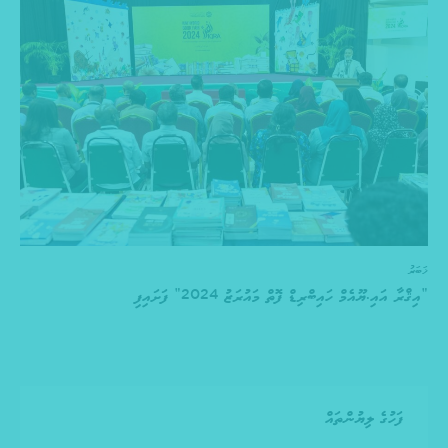
ޚަބަރު
“އިޤްރާ އައި.ޔޫއެމް ހައިބްރިޑް ފޮތް މައުރަޒު 2024” ފަށައިފި
ފަހުގެ ލިޔުންތައް