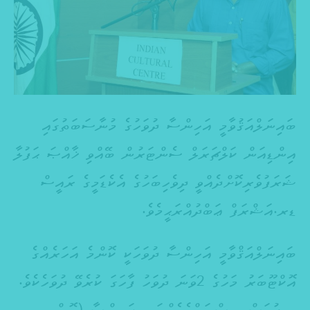
ބައިނަލްއަޤުވާމީ އަހިންސާ ދުވަހުގެ މުނާސަބަތުގައި
އިންޑިއަން ކަލްޗަރަލް ސެންޓަރުން ބޭއްވި ޚާއްޞަ ޙަފުލާ
ޝަރަފުވެރިކޮށްދެއްވީ ދިވެހިބަހުގެ އެކެޑަމީގެ ރައީސް
ޑރ.އަޝްރަފް ޢަބްދުއްރަޙީމެވެ.
ބައިނަލްއަޤްވާމީ އަހިންސާ ދުވަހަކީ ކޮންމެ އަހަރެއްގެ
އޮކްޓޫބަރު މަހުގެ 2ވަނަ ދުވަހު ފާހަގަ ކުރެވޭ ދުވަހެކެވެ.