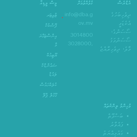
އެޑްރެސް
ގުޅުއްވުމަށް
މީސް މީޑިއާ
ދިވެހިބަހުގެ
info@dba.g
ޓުވިޓަރ
އެކެޑަމީ
ov.mv
ފޭސްބުކް
ސޯސަންގެ،
3014800
އިންސްޓަގްރަ
ސޯސަންމަގު
,3028000
މް
މާލެ، ދިވެހިރާއްޖެ
ޔޫޓިއުބް
ސައުންޑްކް
ލައުޑް
ކުލަބްހައުސް
ގޫގުލް ޕްލޭ
މުހިންމު ލިންކުތައް
ބަސްފޮތް
ފައްވާރު
ގައުމިއްޔަތު