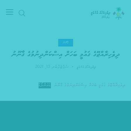
ޤާނޫނު
ދިވެހިރާއްޖޭގެ ޤައުމީ ބަހަށް އިސްކަންދިނުމުގެ ޤާނޫނު
ސެޕްޓެމްބަރ 13, 2021
ދިވެހިބަހުގެ އެކެޑަމީ
ދިވެހިރާއްޖޭގެ ޤައުމީ ބަހަށް އިސްކަންދިނުމުގެ ޤާނޫނު
ޑައުންލޯޑް