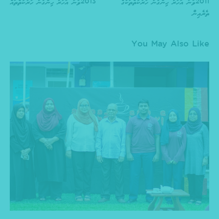
2011ވަނަ އަހަރު ހިންގުނު ހަރަކާތްތަކުގެ
2013ވަނަ އަހަރު ހިންގުނު ހަރަކާތްތައް
ތެރެއިން
You May Also Like