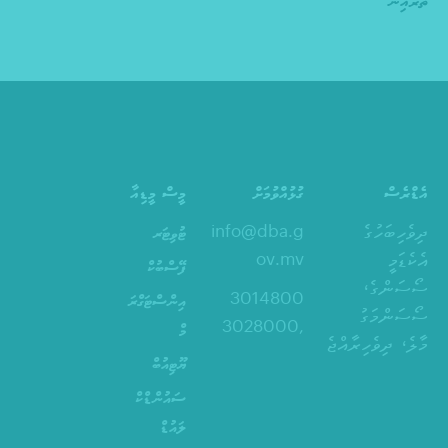
ތެރެއިން
އެޑްރެސް
ގުޅުއްވުމަށް
މީސް މީޑިއާ
ދިވެހިބަހުގެ
info@dba.g
ޓުވިޓަރ
އެކެޑަމީ
ov.mv
ފޭސްބުކް
ސޯސަންގެ،
3014800
އިންސްޓަގްރަ
ސޯސަންމަގު
,3028000
މް
މާލެ، ދިވެހިރާއްޖެ
ޔޫޓިއުބް
ސައުންޑްކް
ލައުޑް