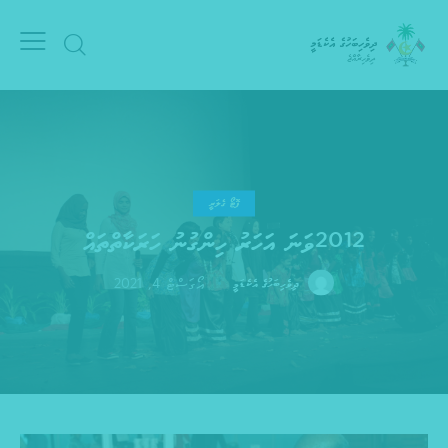
ފޮޓޯ ގެލަރީ
2012ވަނަ އަހަރު ހިންގުނު ހަރަކާތްތައް
އޯގަސްޓް 4, 2021
ދިވެހިބަހުގެ އެކެޑަމީ