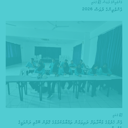
ޅެންވެރީންގެ ދުވަސް
,
ފޮޓޯ ގެލަރީ
ޅެންވެރީންގެ ދުވަސް 2026
ފޮޓޯ ގެލަރީ
ޅެން ހެދުމުގެ މުބާރާތަށް ދަރިވަރުން ތައްޔާރުކުރުމުގެ ގޮތުން ބޭއްވި ދަންފަޅީގެ