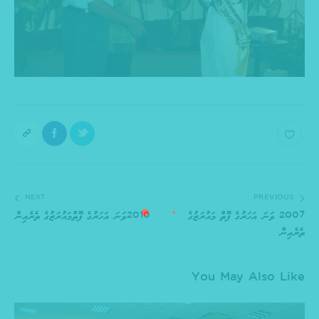
NEXT
PREVIOUS
2007 ވަނަ އަހަރުގެ ފޮތް މައުރަޒުގެ
2010ވަނަ އަހަރުގެ ފޮތްމައުރަޒުގެ ތެރެއިން
ތެރެއިން
You May Also Like