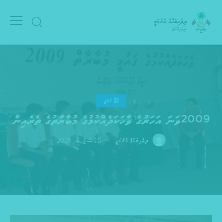
ފޮޓޯ ގެލަރީ
2009ވަނަ އަހަރުގެ ވާހަކަދެއްކުމުގެ މުބާރާތުގެ ތެރެއިން
އޯގަސްޓް 4, 2021
ދިވެހިބަހުގެ އެކެޑަމީ