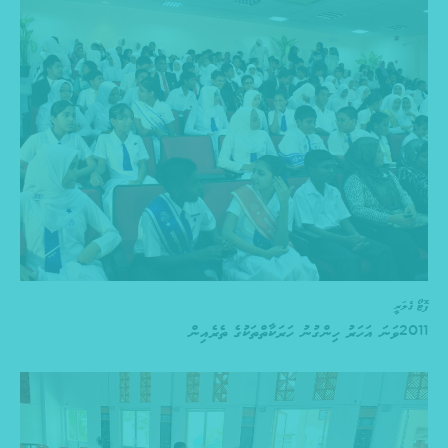
ފޮޓޯ ގެލަރީ
2011ވަނަ އަހަރު ހިންގުނު ހަރަކާތްތަކުގެ ތެރެއިން