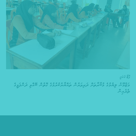
ފޮޓޯ ގެލަރީ
މަޒުމޫނު ލިޔުމުގެ މުބާރާތަށް ދަރިވަރުން ތައްޔާރުކުރުމުގެ ގޮތުން ބޭއްވި ދަންފަޅީގެ
ތެރެއިން