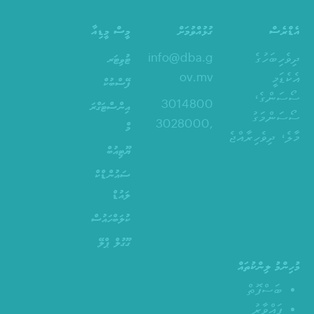
އެޑްރެސް
ގުޅުއްވުމަށް
މީސް މީޑިއާ
ދިވެހިބަހުގެ
info@dba.g
ޓުވިޓަރ
އެކެޑަމީ
ov.mv
ފޭސްބުކް
ސޯސަންގެ،
3014800
އިންސްޓަގްރަ
ސޯސަންމަގު
,3028000
މް
މާލެ، ދިވެހިރާއްޖެ
ޔޫޓިއުބް
ސައުންޑްކް
ލައުޑް
ކުލަބްހައުސް
ގޫގުލް ޕްލޭ
މުހިންމު ލިންކުތައް
ބަސްފޮތް
ފައްވާރު